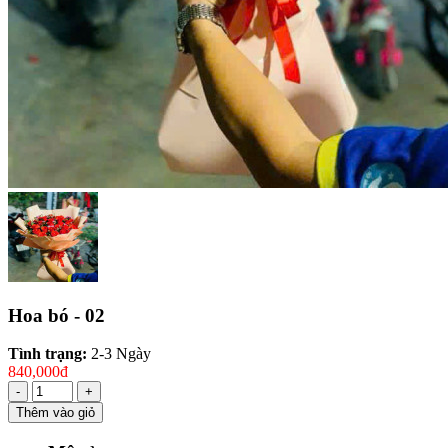
Hoa bó - 02
Tình trạng:
2-3 Ngày
840,000đ
-
+
Thêm vào giỏ