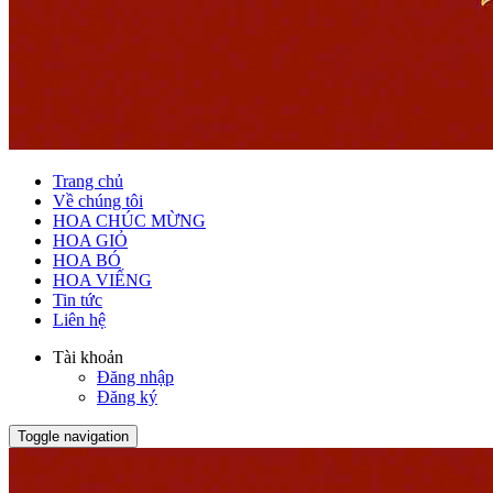
Trang chủ
Về chúng tôi
HOA CHÚC MỪNG
HOA GIỎ
HOA BÓ
HOA VIẾNG
Tin tức
Liên hệ
Tài khoản
Đăng nhập
Đăng ký
Toggle navigation