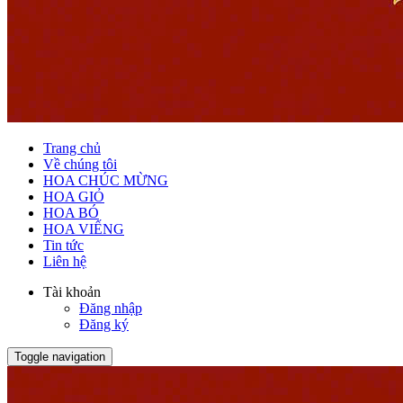
Trang chủ
Về chúng tôi
HOA CHÚC MỪNG
HOA GIỎ
HOA BÓ
HOA VIẾNG
Tin tức
Liên hệ
Tài khoản
Đăng nhập
Đăng ký
Toggle navigation