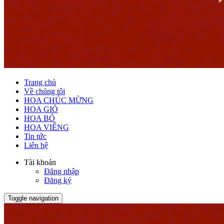
Trang chủ
Về chúng tôi
HOA CHÚC MỪNG
HOA GIỎ
HOA BÓ
HOA VIẾNG
Tin tức
Liên hệ
Tài khoản
Đăng nhập
Đăng ký
Toggle navigation